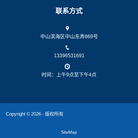
联系方式
中山滨海区中山东弄869号
13396531691
时间：上午9点至下午4点
Copyright © 2026 - 版权所有
k8集团官网 - (中国)宿迁k8集团官
网文化传媒公司欢迎您
SiteMap