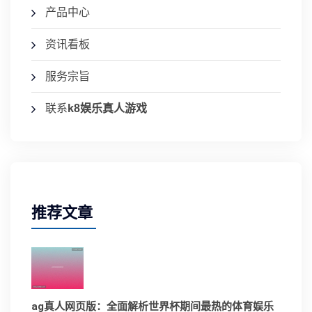
产品中心
资讯看板
服务宗旨
联系
k8娱乐真人游戏
推荐文章
ag真人网页版：全面解析世界杯期间最热的体育娱乐