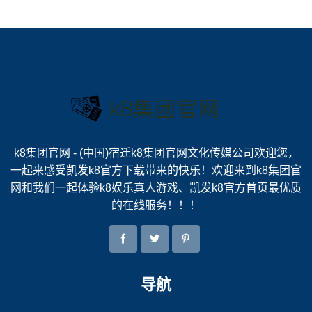
k8集团官网 - (中国)宿迁k8集团官网文化传媒公司欢迎您，
一起来感受凯发k8官方下载带来的快乐！欢迎来到k8集团官
网和我们一起体验k8娱乐真人游戏、凯发k8官方首页最优质
的在线服务！！！
导航