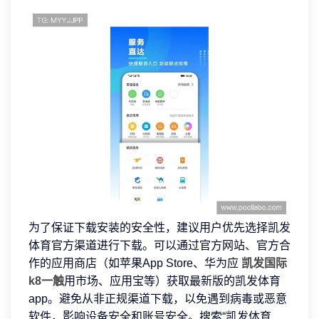
为了保证下载安装的安全性，建议用户优先选择凯发
体育官方渠道进行下载。可以通过官方网站、官方合
作的应用商店（如苹果App Store、华为应
凯发国际
k8一触
用市场、应用宝等）获取最新版的凯发体育
app。避免从非正规渠道下载，以免遇到病毒或恶意
软件，影响设备安全和账号安全。搜索“凯发体育