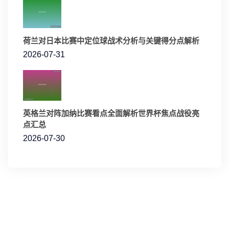
荷兰对日本比赛中定位球战术分析与关键得分点解析
2026-07-31
英格兰对阵加纳比赛看点全面解析世界杯焦点战役亮
点汇总
2026-07-30