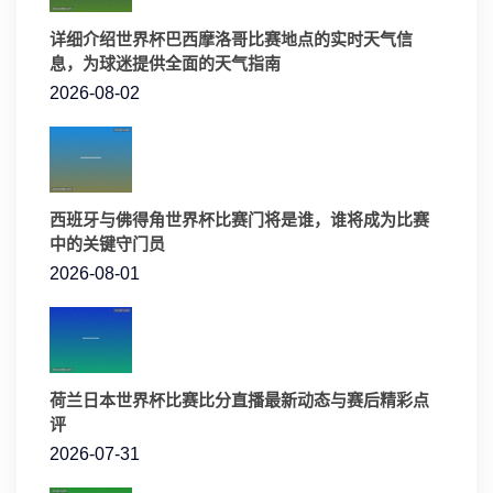
详细介绍世界杯巴西摩洛哥比赛地点的实时天气信
息，为球迷提供全面的天气指南
2026-08-02
西班牙与佛得角世界杯比赛门将是谁，谁将成为比赛
中的关键守门员
2026-08-01
荷兰日本世界杯比赛比分直播最新动态与赛后精彩点
评
2026-07-31