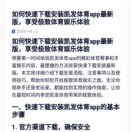
如何快速下载安装凯发体育app最新
版，享受极致体育娱乐体验
2026-04-11
如何快速下载安装凯发体育app最新
版，享受极致体育娱乐体验
想要第一时间体验凯发体育app的精彩体育赛事和丰
富娱乐内容，最便捷的方法就是快速下载安装最新
版。本文将详细介绍下载安装流程、注意事项以及使
用技巧，帮助你轻松开启极致体育娱乐之旅。无论你
是新手还是老玩家，都能找到实用的操作指南，让你
在最短时间内享受凯发体育带来的极致体验。
一、快速下载安装凯发体育app的基本
步骤
1. 官方渠道下载，确保安全