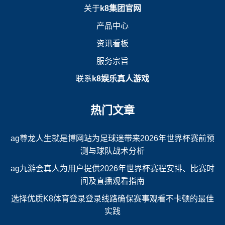
关于
k8集团官网
产品中心
资讯看板
服务宗旨
联系
k8娱乐真人游戏
热门文章
ag尊龙人生就是博网站为足球迷带来2026年世界杯赛前预
测与球队战术分析
ag九游会真人为用户提供2026年世界杯赛程安排、比赛时
间及直播观看指南
选择优质K8体育登录登录线路确保赛事观看不卡顿的最佳
实践