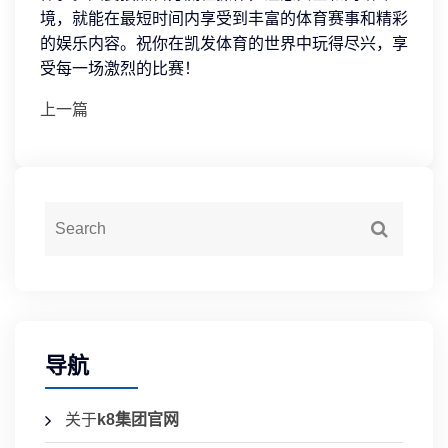
境，就能在最短时间内享受到丰富的体育赛事和精彩
的娱乐内容。祝你在凯发体育的世界中玩得尽兴，享
受每一场激烈的比赛！
上一篇
导航
关于
k8集团官网