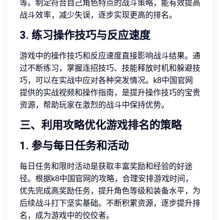
等。制定符合自己角色特点的战斗策略，能有效提高
战斗效率，减少失误，逐步实现更高的排名。
3. 练习操作技巧与反应速度
游戏中的操作技巧和反应速度直接影响战斗结果。通
过不断练习，掌握连招技巧、技能释放时机和躲避技
巧，可以在实战中应对各种突发情况。k8中国官网
提供的实战视频和操作指南，是提升操作技巧的宝贵
资源，帮助玩家在激烈的战斗中保持优势。
三、利用攻略优化游戏排名的策略
1. 参与每日任务和活动
每日任务和限时活动是获取丰富奖励和经验的好途
径。根据k8中国官网的攻略，合理安排游戏时间，
优先完成高奖励任务，提升角色等级和装备水平，为
后续战斗打下坚实基础。不断积累资源，逐步提升排
名，成为游戏中的佼佼者。