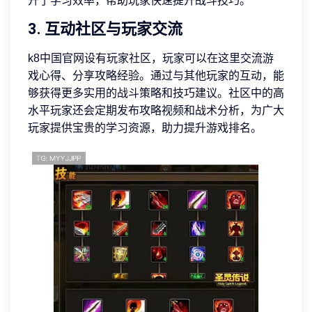
升了学习效率，帮助玩家快速提升战斗技巧。
3. 互动社区与玩家交流
k8中国官网设有玩家社区，玩家可以在这里交流游
戏心得、分享攻略经验。通过与其他玩家的互动，能
够获得更多实用的战斗策略和技巧建议。社区中的高
水平玩家还会定期发布攻略视频和战术分析，为广大
玩家提供宝贵的学习资源，助力提升游戏排名。