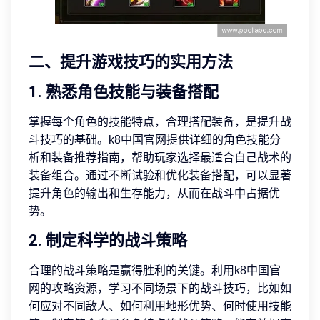
二、提升游戏技巧的实用方法
1. 熟悉角色技能与装备搭配
掌握每个角色的技能特点，合理搭配装备，是提升战
斗技巧的基础。k8中国官网提供详细的角色技能分
析和装备推荐指南，帮助玩家选择最适合自己战术的
装备组合。通过不断试验和优化装备搭配，可以显著
提升角色的输出和生存能力，从而在战斗中占据优
势。
2. 制定科学的战斗策略
合理的战斗策略是赢得胜利的关键。利用k8中国官
网的攻略资源，学习不同场景下的战斗技巧，比如如
何应对不同敌人、如何利用地形优势、何时使用技能