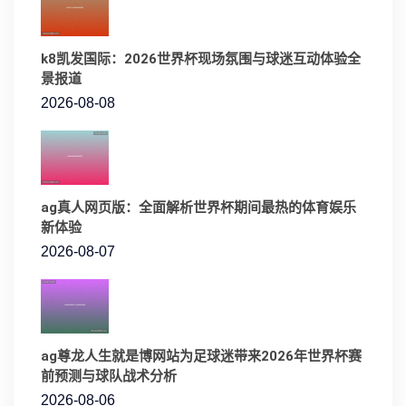
k8凯发国际：2026世界杯现场氛围与球迷互动体验全
景报道
2026-08-08
ag真人网页版：全面解析世界杯期间最热的体育娱乐
新体验
2026-08-07
ag尊龙人生就是博网站为足球迷带来2026年世界杯赛
前预测与球队战术分析
2026-08-06