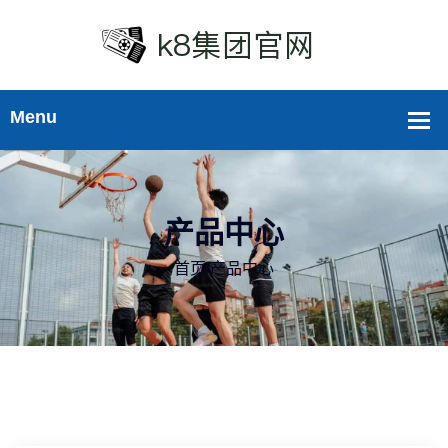
产品中心
首页
/
产品中心