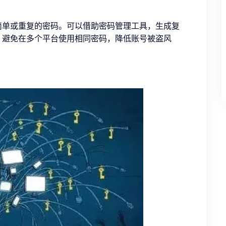
简单或重复的密码。可以借助密码管理工具，生成复
，避免在多个平台使用相同密码，降低账号被盗风