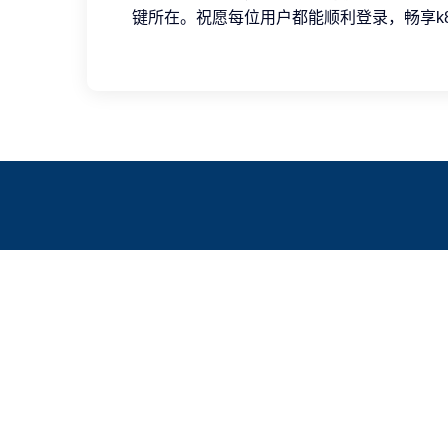
键所在。祝愿每位用户都能顺利登录，畅享k
导航
关于
k8
k8集团官网 - (中国)宿迁k8集团官网文
产品中
化传媒公司欢迎您，一起来感受凯发
k8官方下载带来的快乐！欢迎来到k8
资讯看
集团官网和我们一起体验k8娱乐真人
服务宗
游戏、凯发k8官方首页最优质的在线