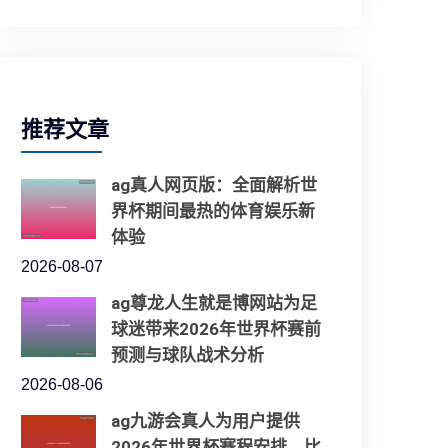
推荐文章
ag真人网页版：全面解析世
界杯期间最热的体育娱乐新
体验
2026-08-07
ag尊龙人生就是博网站为足
球迷带来2026年世界杯赛前
预测与球队战术分析
2026-08-06
ag九游会真人为用户提供
2026年世界杯赛程安排、比