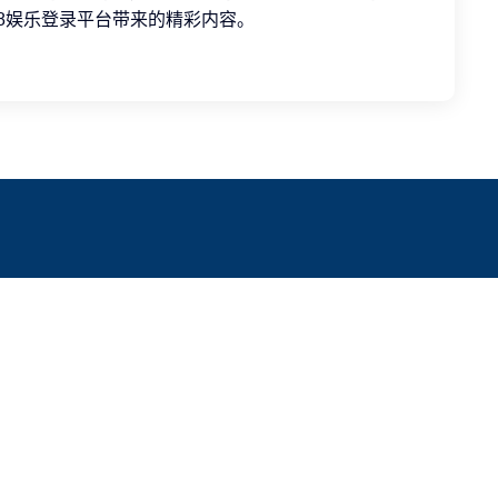
8娱乐登录平台带来的精彩内容。
热门文章
集团官网
ag尊龙人生就是博网站为足
2026年世界杯赛前预测与球
心
析
板
ag九游会真人为用户提供202
旨
杯赛程安排、比赛时间及直播