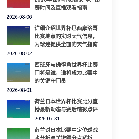
赛时间及直播观看指南
2026-08-06
详细介绍世界杯巴西摩洛哥
比赛地点的实时天气信息，
为球迷提供全面的天气指南
2026-08-02
西班牙与佛得角世界杯比赛
门将是谁，谁将成为比赛中
的关键守门员
2026-08-01
荷兰日本世界杯比赛比分直
播最新动态与赛后精彩点评
2026-07-31
荷兰对日本比赛中定位球战
术分析与关键得分点解析