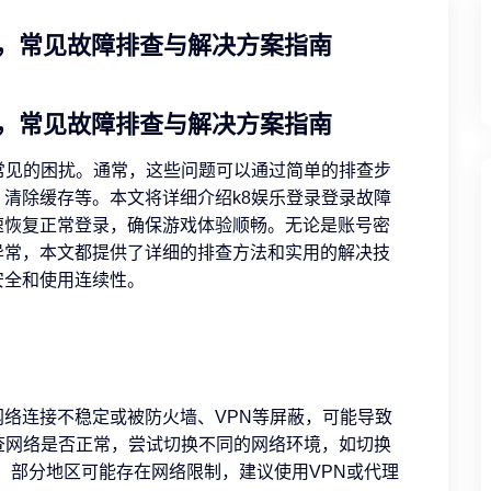
办，常见故障排查与解决方案指南
办，常见故障排查与解决方案指南
常见的困扰。通常，这些问题可以通过简单的排查步
清除缓存等。本文将详细介绍k8娱乐登录登录故障
速恢复正常登录，确保游戏体验顺畅。无论是账号密
异常，本文都提供了详细的排查方法和实用的解决技
安全和使用连续性。
络连接不稳定或被防火墙、VPN等屏蔽，可能导致
查网络是否正常，尝试切换不同的网络环境，如切换
外，部分地区可能存在网络限制，建议使用VPN或代理