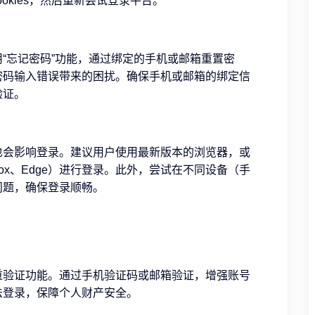
okies，然后重新尝试登录平台。
“忘记密码”功能，通过绑定的手机或邮箱重置密
密码输入错误带来的困扰。确保手机或邮箱的绑定信
验证。
也会影响登录。建议用户使用最新版本的浏览器，或
efox、Edge）进行登录。此外，尝试在不同设备（手
问题，确保登录顺畅。
重验证功能。通过手机验证码或邮箱验证，增强账号
法登录，保障个人财产安全。