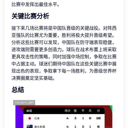
比赛中发挥出最佳水平。
关键比赛分析
接下来几场比赛将是中国队晋级的关键战役。对阵西
亚强队的比赛尤为重要，胜利将极大提升晋级希望。
分析这些比赛可以发现，中国队在防守端表现稳健，
进攻端则需要更多创造力。球队在战术布置上将采取
更具攻击性的策略，同时加强中场控制，争取在比赛
中占据主动。球迷们期待中国队在这些关键比赛中展
现出色的表现，争取拿下每一场胜利，为晋级世界杯
决赛圈奠定坚实基础。
总结