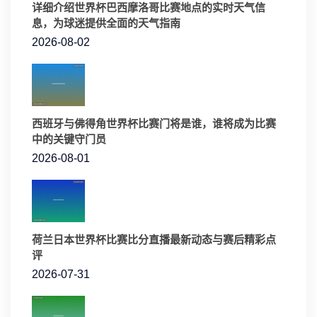
详细介绍世界杯巴西摩洛哥比赛地点的实时天气信
息，为球迷提供全面的天气指南
2026-08-02
西班牙与佛得角世界杯比赛门将是谁，谁将成为比赛
中的关键守门员
2026-08-01
荷兰日本世界杯比赛比分直播最新动态与赛后精彩点
评
2026-07-31