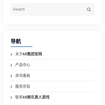
导航
关于
k8集团官网
产品中心
资讯看板
服务宗旨
联系
k8娱乐真人游戏