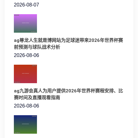
2026-08-07
ag尊龙人生就是博网站为足球迷带来2026年世界杯赛
前预测与球队战术分析
2026-08-06
ag九游会真人为用户提供2026年世界杯赛程安排、比
赛时间及直播观看指南
2026-08-06