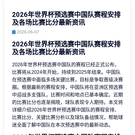
2026年世界杯预选赛中国队赛程安排
及各场比赛比分最新资讯
2026-05-07
2026年世界杯预选赛中国队赛程安排
及各场比赛比分最新资讯
2026年世界杯预选赛中国队的赛程已经正式公布，
比赛将从2024年开始，持续到2025年结束。中国队
在预选赛中面临多场关键比赛，目标是争取晋级决赛
圈。根据最新的赛程安排，中国队将在亚洲区预选赛
中迎战多支强队，比赛时间和地点已基本确定。近期
的比赛比分也逐渐揭晓，球队表现令人期待。本文将
详细介绍2026年世界杯预选赛中国队的赛程安排、
比赛比分、关键比赛分析以及球队备战情况，帮助球
迷全面了解中国队在本次预选赛中的最新动态。