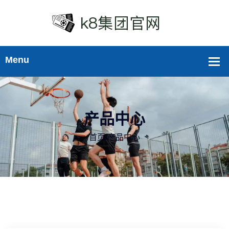
产品中心
首页
/
产品中心