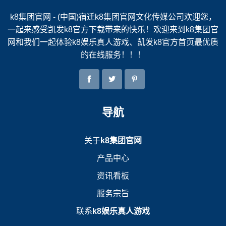
k8集团官网 - (中国)宿迁k8集团官网文化传媒公司欢迎您，
一起来感受凯发k8官方下载带来的快乐！欢迎来到k8集团官
网和我们一起体验k8娱乐真人游戏、凯发k8官方首页最优质
的在线服务！！！
导航
关于
k8集团官网
产品中心
资讯看板
服务宗旨
联系
k8娱乐真人游戏