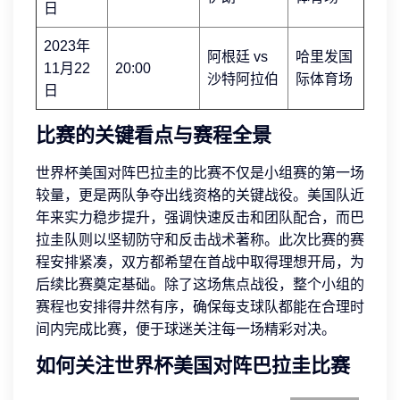
日
2023年
阿根廷 vs
哈里发国
11月22
20:00
沙特阿拉伯
际体育场
日
比赛的关键看点与赛程全景
世界杯美国对阵巴拉圭的比赛不仅是小组赛的第一场
较量，更是两队争夺出线资格的关键战役。美国队近
年来实力稳步提升，强调快速反击和团队配合，而巴
拉圭队则以坚韧防守和反击战术著称。此次比赛的赛
程安排紧凑，双方都希望在首战中取得理想开局，为
后续比赛奠定基础。除了这场焦点战役，整个小组的
赛程也安排得井然有序，确保每支球队都能在合理时
间内完成比赛，便于球迷关注每一场精彩对决。
如何关注世界杯美国对阵巴拉圭比赛