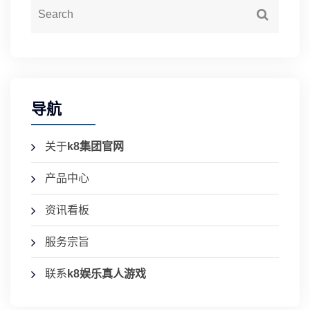
导航
关于
k8集团官网
产品中心
资讯看板
服务宗旨
联系
k8娱乐真人游戏