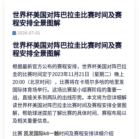
世界杯美国对阵巴拉圭比赛时间及赛
程安排全景图解
2026-07-01
世界杯美国对阵巴拉圭比赛时间及赛
程安排全景图解
根据最新官方公布的赛程安排，世界杯美国对阵巴拉
圭的比赛时间定于2023年11月21日（星期二）晚上
20:00（北京时间），比赛将在卡塔尔多哈的哈里发
国际体育场举行。这场比赛是小组赛阶段的重要一
战，直接关系到两队的出线形势。本文将为您详细解
读世界杯美国对阵巴拉圭比赛时间及赛程安排全景图
解，帮助球迷提前了解比赛的具体时间、赛程布局以
及相关重要信息。
比赛
凯发国际k8一触
时间及赛程安排详细介绍