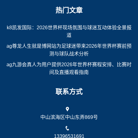
热门文章
k8凯发国际：2026世界杯现场氛围与球迷互动体验全景报
道
ag尊龙人生就是博网站为足球迷带来2026年世界杯赛前预
测与球队战术分析
ag九游会真人为用户提供2026年世界杯赛程安排、比赛时
间及直播观看指南
联系方式
中山滨海区中山东弄869号
13396531691