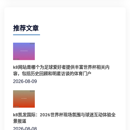
推荐文章
k8网站是哪个为足球爱好者提供丰富世界杯相关内
容，包括历史回顾和明星访谈的体育门户
2026-08-09
k8凯发国际：2026世界杯现场氛围与球迷互动体验全
景报道
2026-08-08