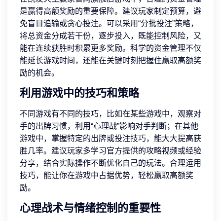
是赢得高额奖励的重要保障。建议玩家制定预算，避
免盲目追输或贪心投注。可以采用“分批投注”策略，
将总资金分成若干份，逐步投入，既能控制风险，又
能在连续获胜时积累更多奖励。科学的资金管理不仅
能延长游戏时间，还能在关键时刻把握住赢取高额奖
励的机会。
利用游戏中的技巧和策略
不同游戏有不同的技巧，比如在某些游戏中，观察对
手的出牌习惯，利用“心理战”影响对手判断；在其他
游戏中，掌握特定的出牌或投注技巧，能大大提高获
胜几率。建议玩家多学习官方提供的攻略视频或经验
分享，结合实际操作不断优化自己的玩法。合理运用
技巧，能让你在游戏中占据优势，轻松赢取高额奖
励。
心理战术与情绪控制的重要性