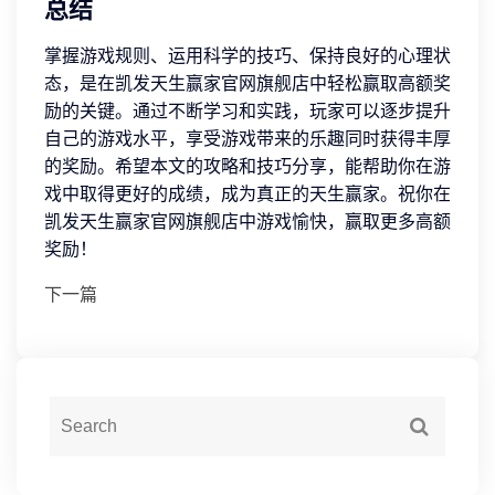
总结
掌握游戏规则、运用科学的技巧、保持良好的心理状
态，是在凯发天生赢家官网旗舰店中轻松赢取高额奖
励的关键。通过不断学习和实践，玩家可以逐步提升
自己的游戏水平，享受游戏带来的乐趣同时获得丰厚
的奖励。希望本文的攻略和技巧分享，能帮助你在游
戏中取得更好的成绩，成为真正的天生赢家。祝你在
凯发天生赢家官网旗舰店中游戏愉快，赢取更多高额
奖励！
下一篇