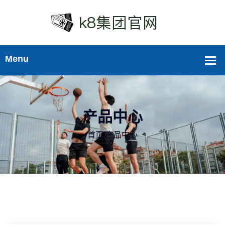
产品中心
首页
/
产品中心