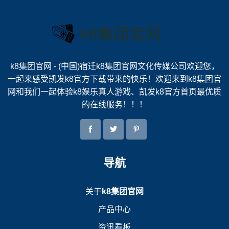
k8集团官网 - (中国)宿迁k8集团官网文化传媒公司欢迎您，
一起来感受凯发k8官方下载带来的快乐！欢迎来到k8集团官
网和我们一起体验k8娱乐真人游戏、凯发k8官方首页最优质
的在线服务！！！
导航
关于
k8集团官网
产品中心
资讯看板