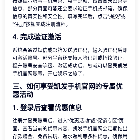
按照提示填写手机号码、电子邮箱、设置登录密码等
信息。部分页面可能还会要求验证手机或邮箱，确保
信息的真实性和安全性。填写完毕后，点击“提交”或
“注册”按钮完成注册流程。
4. 完成验证激活
系统会通过短信或邮箱发送验证码，输入验证码后即
可激活账号。部分平台还支持人脸识别或指纹验证，
提升账号安全等级。激活成功后，您就可以登录凯发
手机官网账号，开启娱乐之旅了。
三、如何享受凯发手机官网的专属优
惠活动
1. 登录后查看优惠信息
注册并登录账号后，进入“优惠活动”或“促销专区”页
面，查看当前的优惠内容。凯发手机官网会定期推出
存款赠金、免费试玩、返水返利等多种优惠，确保用