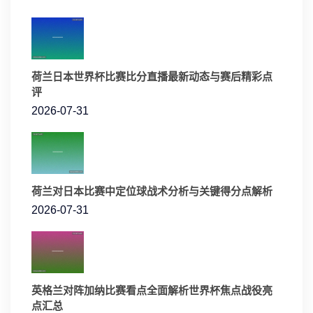
荷兰日本世界杯比赛比分直播最新动态与赛后精彩点
评
2026-07-31
荷兰对日本比赛中定位球战术分析与关键得分点解析
2026-07-31
英格兰对阵加纳比赛看点全面解析世界杯焦点战役亮
点汇总