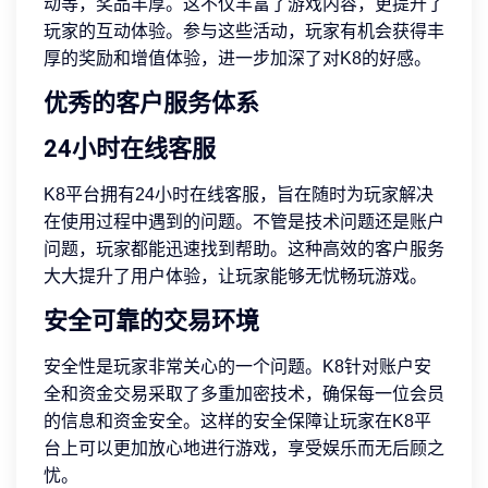
动等，奖品丰厚。这不仅丰富了游戏内容，更提升了
玩家的互动体验。参与这些活动，玩家有机会获得丰
厚的奖励和增值体验，进一步加深了对K8的好感。
优秀的客户服务体系
24小时在线客服
K8平台拥有24小时在线客服，旨在随时为玩家解决
在使用过程中遇到的问题。不管是技术问题还是账户
问题，玩家都能迅速找到帮助。这种高效的客户服务
大大提升了用户体验，让玩家能够无忧畅玩游戏。
安全可靠的交易环境
安全性是玩家非常关心的一个问题。K8针对账户安
全和资金交易采取了多重加密技术，确保每一位会员
的信息和资金安全。这样的安全保障让玩家在K8平
台上可以更加放心地进行游戏，享受娱乐而无后顾之
忧。