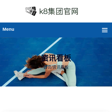
资讯看板
首页
/
资讯看板