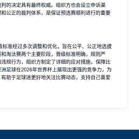
裁判的决定具有最终权威。组织方也会设立申诉渠
理和公正的裁判体系，是保证预选赛顺利进行的重要
晋级标准经过多次调整和优化，旨在公平、公正地选拔
赛和淘汰赛两个主要阶段，晋级标准明确，规则严
和违规行为，组织方制定了详细的应对措施，保障比
洲足球在2026年世界杯上展现出更强的竞争力，为
，有助于足球迷更好地关注比赛动态，支持自己喜爱