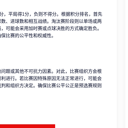
分，平局得1分，负则不得分。根据积分排名，首先
球数、进球数和相互战绩。淘汰赛阶段则以单场或两
局，可能会采用加时赛或点球决胜的方式确定胜负。
确保比赛的公平性和权威性。
地问题或其他不可抗力因素。对此，比赛组织方会根
顺利进行。若比赛因特殊原因无法正常进行，可能会
裁判和组织方决定。确保比赛公平公正是预选赛规则