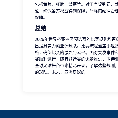
包括黄牌、红牌、禁赛等。对于争议判罚，
道，确保各方权益得到保障。严格的纪律管
保障。
总结
2026年世界杯亚洲区预选赛的比赛规则和
出最具实力的亚洲球队。比赛流程涵盖小组
格，确保比赛的激烈与公平。面对突发事件
赛顺利进行。随着预选赛的逐步推进，期待亚
全球足球舞台带来精彩表现。了解这些规则
的球队。未来，亚洲足球的