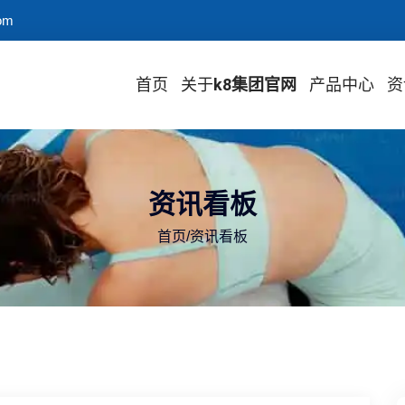
om
首页
关于
k8集团官网
产品中心
资
资讯看板
首页
/
资讯看板