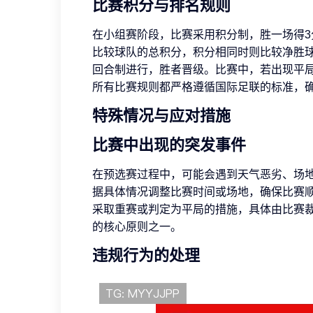
比赛积分与排名规则
在小组赛阶段，比赛采用积分制，胜一场得3
比较球队的总积分，积分相同时则比较净胜
回合制进行，胜者晋级。比赛中，若出现平
所有比赛规则都严格遵循国际足联的标准，
特殊情况与应对措施
比赛中出现的突发事件
在预选赛过程中，可能会遇到天气恶劣、场
据具体情况调整比赛时间或场地，确保比赛
采取重赛或判定为平局的措施，具体由比赛
的核心原则之一。
违规行为的处理