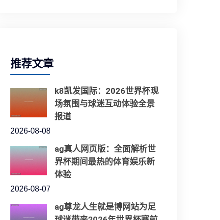
推荐文章
k8凯发国际：2026世界杯现
场氛围与球迷互动体验全景
报道
2026-08-08
ag真人网页版：全面解析世
界杯期间最热的体育娱乐新
体验
2026-08-07
ag尊龙人生就是博网站为足
球迷带来2026年世界杯赛前