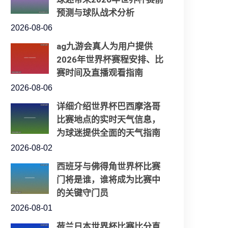
预测与球队战术分析
2026-08-06
ag九游会真人为用户提供
2026年世界杯赛程安排、比
赛时间及直播观看指南
2026-08-06
详细介绍世界杯巴西摩洛哥
比赛地点的实时天气信息，
为球迷提供全面的天气指南
2026-08-02
西班牙与佛得角世界杯比赛
门将是谁，谁将成为比赛中
的关键守门员
2026-08-01
荷兰日本世界杯比赛比分直