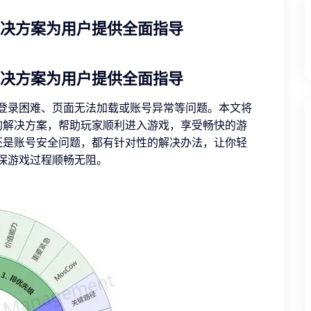
解决方案为用户提供全面指导
解决方案为用户提供全面指导
登录困难、页面无法加载或账号异常等问题。本文将
的解决方案，帮助玩家顺利进入游戏，享受畅快的游
还是账号安全问题，都有针对性的解决办法，让你轻
保游戏过程顺畅无阻。