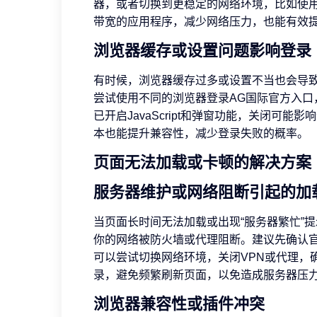
器，或者切换到更稳定的网络环境，比如使用
带宽的应用程序，减少网络压力，也能有效
浏览器缓存或设置问题影响登录
有时候，浏览器缓存过多或设置不当也会导致登
尝试使用不同的浏览器登录AG国际官方入口，比如
已开启JavaScript和弹窗功能，关闭可
本也能提升兼容性，减少登录失败的概率。
页面无法加载或卡顿的解决方案
服务器维护或网络阻断引起的加
当页面长时间无法加载或出现“服务器繁忙”
你的网络被防火墙或代理阻断。建议先确认
可以尝试切换网络环境，关闭VPN或代理，
录，避免频繁刷新页面，以免造成服务器压
浏览器兼容性或插件冲突