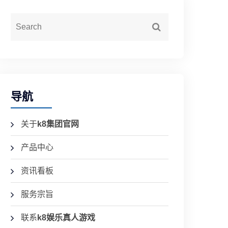
导航
关于
k8集团官网
产品中心
资讯看板
服务宗旨
联系
k8娱乐真人游戏