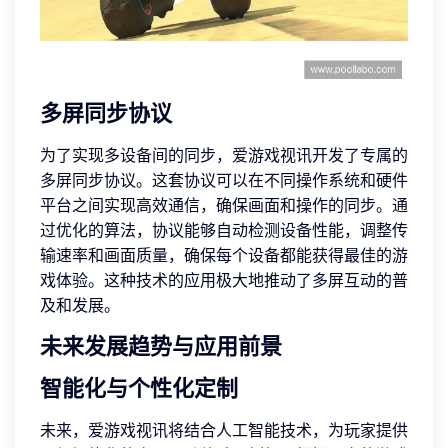
多屏同步协议
为了实现多设备间的同步，爱游戏视讯开发了专属的
多屏同步协议。这套协议可以在不同操作系统和硬件
平台之间实现高效通信，确保画面和操作的同步。通
过优化的算法，协议能够自动检测设备性能，调整传
输速率和画面质量，确保每个设备都能获得最佳的游
戏体验。这种技术的应用极大地推动了多屏互动的普
及和发展。
未来发展趋势与应用前景
智能化与个性化定制
未来，爱游戏视讯将结合人工智能技术，为玩家提供