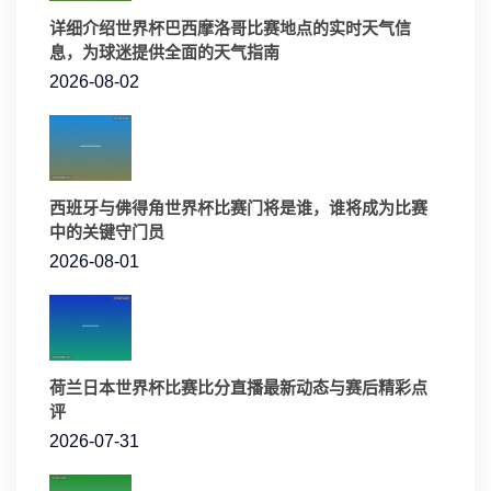
详细介绍世界杯巴西摩洛哥比赛地点的实时天气信
息，为球迷提供全面的天气指南
2026-08-02
西班牙与佛得角世界杯比赛门将是谁，谁将成为比赛
中的关键守门员
2026-08-01
荷兰日本世界杯比赛比分直播最新动态与赛后精彩点
评
2026-07-31