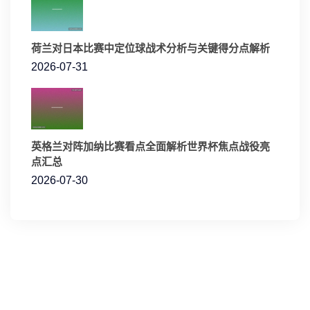
荷兰对日本比赛中定位球战术分析与关键得分点解析
2026-07-31
英格兰对阵加纳比赛看点全面解析世界杯焦点战役亮
点汇总
2026-07-30