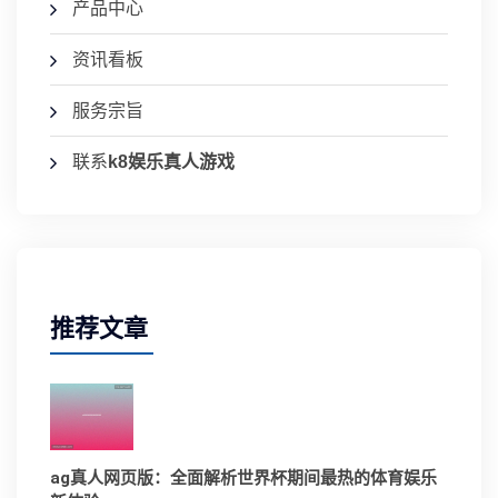
产品中心
资讯看板
服务宗旨
联系
k8娱乐真人游戏
推荐文章
ag真人网页版：全面解析世界杯期间最热的体育娱乐