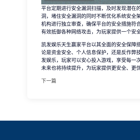
平台定期进行安全漏洞扫描，及时发现潜在
洞，堵住安全漏洞的同时不断优化系统安全
机构进行独立审查，确保平台的安全措施符
有效抵御各种网络攻击，为玩家提供一个安
凯发娱乐天生赢家平台以其全面的安全保障
论是资金安全、个人信息保护，还是反作弊
发娱乐，玩家可以安心投入游戏，享受每一
未来也将持续提升，为玩家提供更安全、更
下一篇