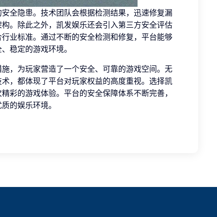
的安全隐患。技术团队会根据检测结果，迅速修复漏
架构。除此之外，凯发娱乐还会引入第三方安全评估
合行业标准。通过不断的安全检测和修复，平台能够
全、稳定的游戏环境。
措施，为玩家营造了一个安全、可靠的游戏空间。无
技术，都体现了平台对玩家权益的高度重视。选择凯
次精彩的游戏体验。平台的安全保障体系不断完善，
优质的娱乐环境。