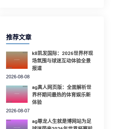
推荐文章
k8凯发国际：2026世界杯现
场氛围与球迷互动体验全景
报道
2026-08-08
ag真人网页版：全面解析世
界杯期间最热的体育娱乐新
体验
2026-08-07
ag尊龙人生就是博网站为足
球迷带来2026年世界杯赛前