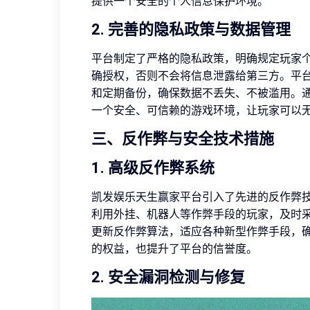
提供一个安全的个人信息保护环境。
2. 完善的隐私政策与数据管理
平台制定了严格的隐私政策，明确规定玩家
确授权，否则不会将信息泄露给第三方。平
和定期备份，确保数据不丢失、不被滥用。
一个安全、可信赖的游戏环境，让玩家可以
三、反作弊与安全技术措施
1. 高级反作弊系统
凯发娱乐天生赢家平台引入了先进的反作弊
利用外挂、机器人等作弊手段的玩家，及时
更新反作弊算法，适应各种新型作弊手段，
的权益，也提升了平台的信誉度。
2. 安全漏洞检测与修复