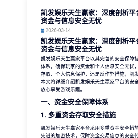
凯发娱乐天生赢家：深度剖析平
资金与信息安全无忧
2026-03-14
凯发娱乐天生赢家：深度剖析平
资金与信息安全无忧
凯发娱乐天生赢家平台以其完善的安全保障
体系，确保玩家的资金和个人信息安全无忧
存取、个人信息保护，还是反作弊措施，凯
本文将详细介绍凯发娱乐天生赢家平台的安
放心享受游戏乐趣。
一、资金安全保障体系
1. 多重资金存取安全措施
凯发娱乐天生赢家平台采用多重资金安全措
先进的加密技术，保障资金交易信息的安全