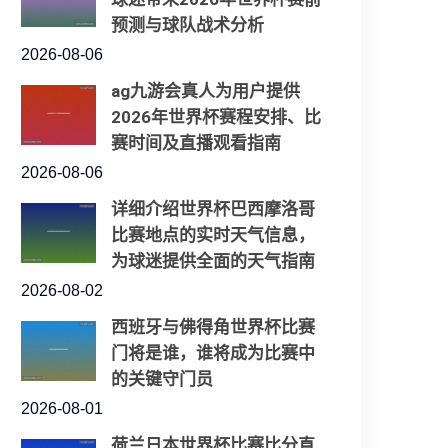
预测与球队战术分析
2026-08-06
ag九游会真人为用户提供
2026年世界杯赛程安排、比
赛时间及直播观看指南
2026-08-06
详细介绍世界杯巴西摩洛哥
比赛地点的实时天气信息，
为球迷提供全面的天气指南
2026-08-02
西班牙与佛得角世界杯比赛
门将是谁，谁将成为比赛中
的关键守门员
2026-08-01
荷兰日本世界杯比赛比分直