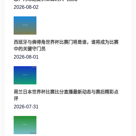
2026-08-02
西班牙与佛得角世界杯比赛门将是谁，谁将成为比赛
中的关键守门员
2026-08-01
荷兰日本世界杯比赛比分直播最新动态与赛后精彩点
评
2026-07-31