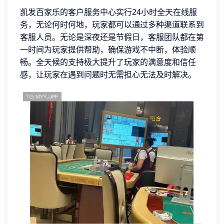
凯发百家乐的客户服务中心实行24小时全天在线服
务，无论何时何地，玩家都可以通过多种渠道联系到
客服人员。无论是深夜还是节假日，客服团队都在第
一时间为玩家提供帮助，确保游戏不中断，体验顺
畅。全天候的支持极大提升了玩家的满意度和信任
感，让玩家在遇到问题时无需担心无法及时解决。