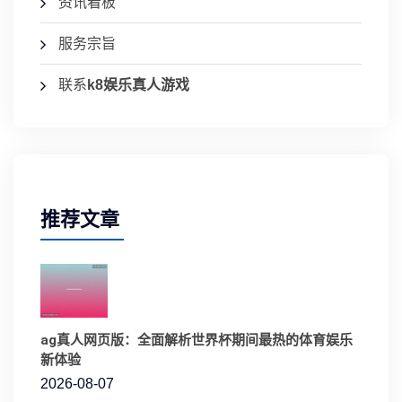
资讯看板
服务宗旨
联系
k8娱乐真人游戏
推荐文章
ag真人网页版：全面解析世界杯期间最热的体育娱乐
新体验
2026-08-07