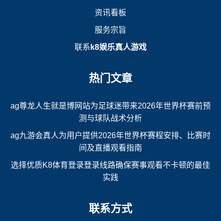
资讯看板
服务宗旨
联系
k8娱乐真人游戏
热门文章
ag尊龙人生就是博网站为足球迷带来2026年世界杯赛前预
测与球队战术分析
ag九游会真人为用户提供2026年世界杯赛程安排、比赛时
间及直播观看指南
选择优质K8体育登录登录线路确保赛事观看不卡顿的最佳
实践
联系方式