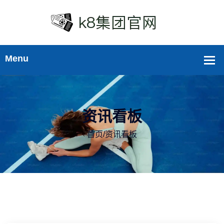
资讯看板
首页
/
资讯看板