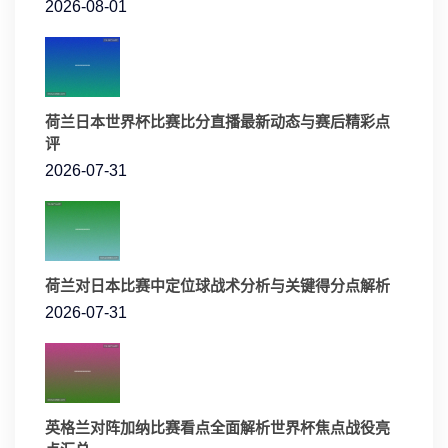
详细介绍世界杯巴西摩洛哥比赛地点的实时天气信
息，为球迷提供全面的天气指南
2026-08-02
西班牙与佛得角世界杯比赛门将是谁，谁将成为比赛
中的关键守门员
2026-08-01
荷兰日本世界杯比赛比分直播最新动态与赛后精彩点
评
2026-07-31