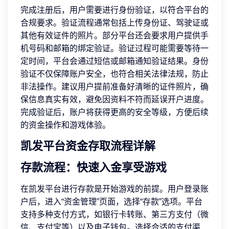
完成注册后，用户需要进行身份验证，以符合平台的
合规要求。验证流程通常包括上传身份证、驾驶证或
其他有效证件的照片。部分平台还会要求用户提供手
机号码和邮箱的绑定验证。验证过程可能需要等待一
定时间，平台会通过短信或邮箱通知验证结果。身份
验证不仅保障账户安全，也符合相关法律法规，防止
非法操作。建议用户提前准备好清晰的证件照片，确
保信息真实有效，避免因资料不符而延误开户进度。
完成验证后，账户将获得更高的安全等级，方便后续
的资金操作和游戏体验。
凯发平台资金存取流程详解
存款流程：快速入金享受游戏
在凯发平台进行存款是开始游戏的前提。用户登录账
户后，进入“资金管理”页面，选择“存款”选项。平台
支持多种支付方式，如银行卡转账、第三方支付（微
信、支付宝等）以及电子钱包。选择合适的支付渠