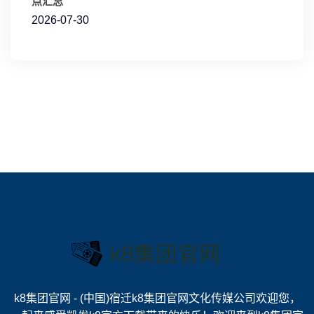
荷兰对日本比赛中定位球战术分析与关键得分点解析
2026-07-31
英格兰对阵加纳比赛看点全面解析世界杯焦点战役亮
点汇总
2026-07-30