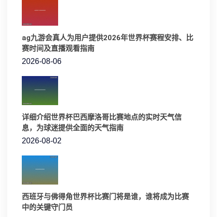
ag真人网页版：全面解析世界杯期间最热的体育娱乐
新体验
2026-08-07
ag尊龙人生就是博网站为足球迷带来2026年世界杯赛
前预测与球队战术分析
2026-08-06
ag九游会真人为用户提供2026年世界杯赛程安排、比
赛时间及直播观看指南
2026-08-06