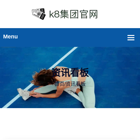
资讯看板
首页
/
资讯看板