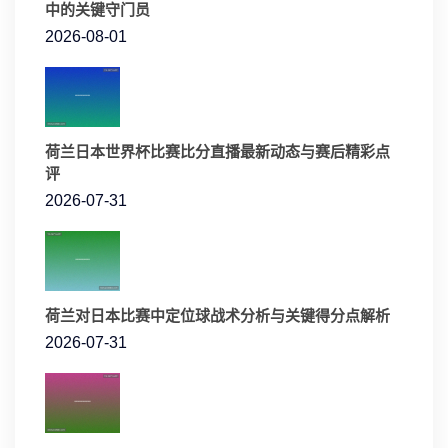
中的关键守门员
2026-08-01
荷兰日本世界杯比赛比分直播最新动态与赛后精彩点
评
2026-07-31
荷兰对日本比赛中定位球战术分析与关键得分点解析
2026-07-31