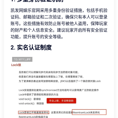
凯发网娱乐官网采用多重身份验证措施，包括手机验
证码、邮箱验证和二次验证，确保只有本人可以登录
账号。这些措施有效防止账号被他人盗用，保障玩家
的财产和个人信息安全。建议玩家开启所有安全验证
功能，提升账号的安全等级。
2. 实名认证制度