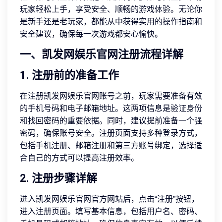
玩家轻松上手，享受安全、顺畅的游戏体验。无论你
是新手还是老玩家，都能从中获得实用的操作指南和
安全建议，确保每一次游戏都安心愉快。
一、凯发网娱乐官网注册流程详解
1. 注册前的准备工作
在注册凯发网娱乐官网账号之前，玩家需要准备有效
的手机号码和电子邮箱地址。这两项信息是验证身份
和找回密码的重要依据。同时，建议提前准备一个强
密码，确保账号安全。注册页面支持多种登录方式，
包括手机注册、邮箱注册和第三方账号绑定，选择适
合自己的方式可以提高注册效率。
2. 注册步骤详解
进入凯发网娱乐官网官方网站后，点击“注册”按钮，
进入注册页面。填写基本信息，包括用户名、密码、