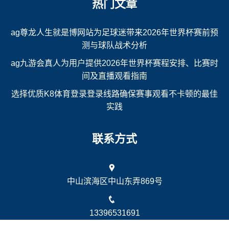
热门文章
ag尊龙人生就是博网站为足球迷带来2026年世界杯赛前预
测与球队战术分析
ag九游会真人为用户提供2026年世界杯赛程安排、比赛时
间及直播观看指南
选择优质K8体育登录登录线路确保赛事观看不卡顿的最佳
实践
联系方式
中山滨海区中山东弄869号
13396531691