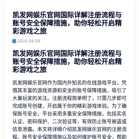
凯发网娱乐官网国际详解注册流程与
账号安全保障措施，助你轻松开启精
彩游戏之旅
2026-04-09
凯发网娱乐官网国际详解注册流程与
账号安全保障措施，助你轻松开启精
彩游戏之旅
凯发网娱乐官网作为国内外知名的在线游戏平台，凭
借其丰富的游戏资源和安全的账号保障措施，吸引了
大量玩家的关注。注册流程简单明了，只需几步即可
完成账号创建，开启属于你的精彩游戏体验。为了确
保账号安全，平台采用多重安全保障措施，包括实名
认证、密码保护、二次验证等，有效防止账号被盗或
信息泄露。本文将详细介绍凯发网娱乐官网的注册流
程、账号安全保障措施以及如何维护账号安全，帮助