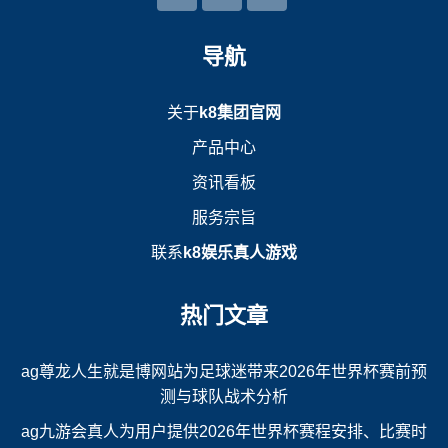
导航
关于
k8集团官网
产品中心
资讯看板
服务宗旨
联系
k8娱乐真人游戏
热门文章
ag尊龙人生就是博网站为足球迷带来2026年世界杯赛前预
测与球队战术分析
ag九游会真人为用户提供2026年世界杯赛程安排、比赛时