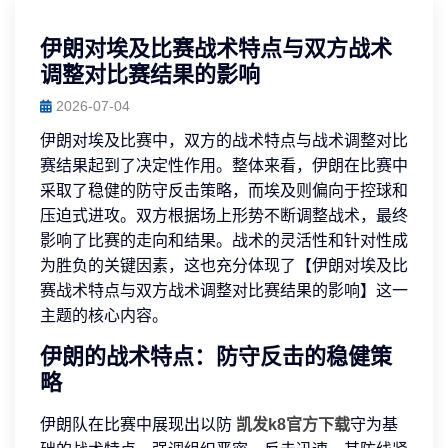
伊朗对埃及比赛战术特点与双方战术
调整对比赛结果的影响
2026-07-04
伊朗对埃及比赛中，双方的战术特点与战术调整对比
赛结果起到了决定性作用。整体来看，伊朗在比赛中
采取了稳健的防守反击策略，而埃及则偏向于控球和
压迫式进攻。双方根据场上形势不断调整战术，最终
影响了比赛的走向和结果。战术的灵活性和针对性成
为胜负的关键因素，这也充分体现了【伊朗对埃及比
赛战术特点与双方战术调整对比赛结果的影响】这一
主题的核心内容。
伊朗的战术特点：防守反击的稳健策
略
伊朗队在比赛中展现出以防
凯发k8官方下载
守为基