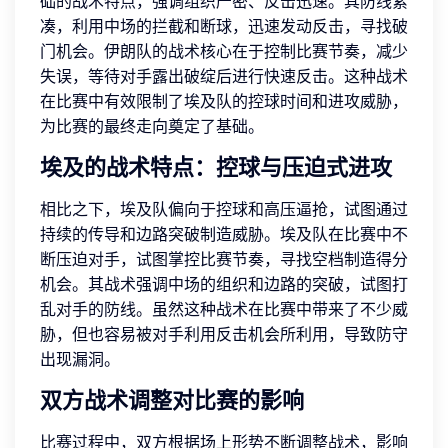
础的战术特点，强调组织严密、反击迅速。其防线紧
凑，利用中场的拦截和断球，迅速发动反击，寻找破
门机会。伊朗队的战术核心在于控制比赛节奏，减少
失误，等待对手露出破绽后进行快速反击。这种战术
在比赛中有效限制了埃及队的控球时间和进攻威胁，
为比赛的最终走向奠定了基础。
埃及的战术特点：控球与压迫式进攻
相比之下，埃及队偏向于控球和高压逼抢，试图通过
持续的传导和边路突破制造威胁。埃及队在比赛中不
断压迫对手，试图掌控比赛节奏，寻找空档制造得分
机会。其战术强调中场的组织和边路的突破，试图打
乱对手的防线。虽然这种战术在比赛中带来了不少威
胁，但也容易被对手利用反击机会所利用，导致防守
出现漏洞。
双方战术调整对比赛的影响
比赛过程中，双方根据场上形势不断调整战术，影响