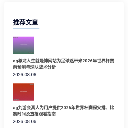
推荐文章
ag尊龙人生就是博网站为足球迷带来2026年世界杯赛
前预测与球队战术分析
2026-08-06
ag九游会真人为用户提供2026年世界杯赛程安排、比
赛时间及直播观看指南
2026-08-06