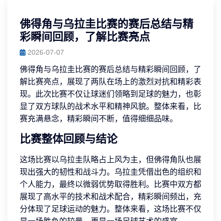
佛得角与乌拉圭比赛的赛后总结与精
彩瞬间回顾，了解比赛亮点
2026-07-07
佛得角与乌拉圭比赛的赛后总结与精彩瞬间回顾，了
解比赛亮点，展现了两队在场上的激烈对抗和精彩表
现。此次比赛不仅让球迷们领略到足球的魅力，也彰
显了双方球队的战术水平和精神风貌。整体来看，比
赛充满悬念，精彩瞬间不断，值得细细品味。
比赛整体回顾与结论
这场比赛以乌拉圭队略占上风为主，但佛得角队也展
现出强大的韧性和战斗力。乌拉圭凭借出色的组织和
个人能力，最终以微弱优势取得胜利。比赛中双方都
展现了高水平的技术和战术配合，精彩瞬间频出，充
分体现了足球运动的魅力。整体来看，这场比赛不仅