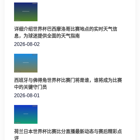
详细介绍世界杯巴西摩洛哥比赛地点的实时天气信
息，为球迷提供全面的天气指南
2026-08-02
西班牙与佛得角世界杯比赛门将是谁，谁将成为比赛
中的关键守门员
2026-08-01
荷兰日本世界杯比赛比分直播最新动态与赛后精彩点
评