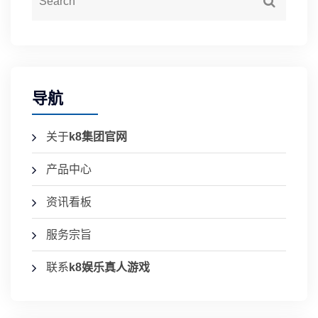
导航
关于
k8集团官网
产品中心
资讯看板
服务宗旨
联系
k8娱乐真人游戏