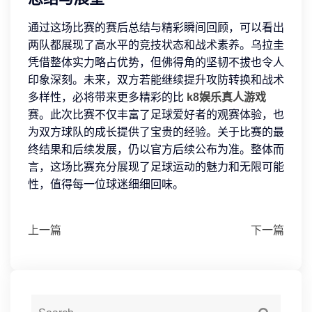
通过这场比赛的赛后总结与精彩瞬间回顾，可以看出
两队都展现了高水平的竞技状态和战术素养。乌拉圭
凭借整体实力略占优势，但佛得角的坚韧不拔也令人
印象深刻。未来，双方若能继续提升攻防转换和战术
多样性，必将带来更多精彩的比
k8娱乐真人游戏
赛。此次比赛不仅丰富了足球爱好者的观赛体验，也
为双方球队的成长提供了宝贵的经验。关于比赛的最
终结果和后续发展，仍以官方后续公布为准。整体而
言，这场比赛充分展现了足球运动的魅力和无限可能
性，值得每一位球迷细细回味。
上一篇
下一篇