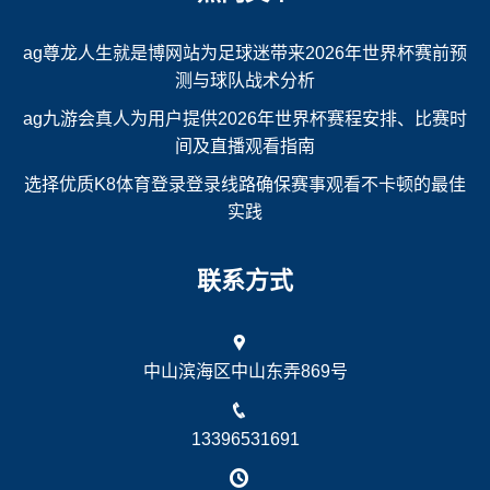
ag尊龙人生就是博网站为足球迷带来2026年世界杯赛前预
测与球队战术分析
ag九游会真人为用户提供2026年世界杯赛程安排、比赛时
间及直播观看指南
选择优质K8体育登录登录线路确保赛事观看不卡顿的最佳
实践
联系方式
中山滨海区中山东弄869号
13396531691