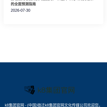
的全面预测指南
2026-07-30
k8集团官网 - (中国)宿迁k8集团官网文化传媒公司欢迎您，