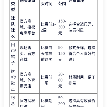
购买渠道
注意事项
类
买时间
范围
型
球
官方商
150-
队
比赛前1-
选择合适尺码，
城、授权
300
球
2周
注意材质
电商平台
元
衣
围
现场售
比赛当
50-
款式多样，选择
巾/
卖、官方
天或提
150
符合个人喜好的
帽
商城
前购买
元
设计
子
旗
官方商
20-
帜/
比赛前
材质耐用，便于
城、体育
80
徽
一周
携带
用品店
元
章
纪
50-
官方授权
比赛期
选择具有收藏价
念
200
店铺
间
值的商品