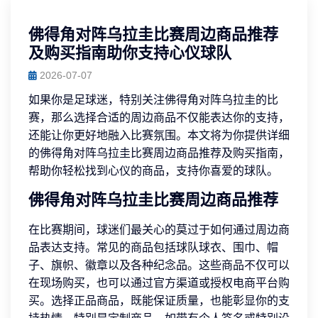
佛得角对阵乌拉圭比赛周边商品推荐
及购买指南助你支持心仪球队
2026-07-07
如果你是足球迷，特别关注佛得角对阵乌拉圭的比
赛，那么选择合适的周边商品不仅能表达你的支持，
还能让你更好地融入比赛氛围。本文将为你提供详细
的佛得角对阵乌拉圭比赛周边商品推荐及购买指南，
帮助你轻松找到心仪的商品，支持你喜爱的球队。
佛得角对阵乌拉圭比赛周边商品推荐
在比赛期间，球迷们最关心的莫过于如何通过周边商
品表达支持。常见的商品包括球队球衣、围巾、帽
子、旗帜、徽章以及各种纪念品。这些商品不仅可以
在现场购买，也可以通过官方渠道或授权电商平台购
买。选择正品商品，既能保证质量，也能彰显你的支