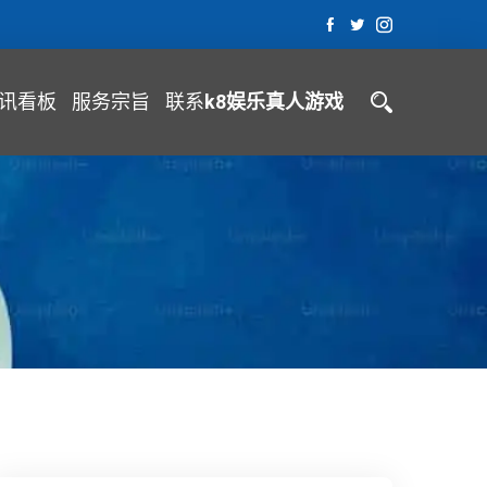
讯看板
服务宗旨
联系
k8娱乐真人游戏