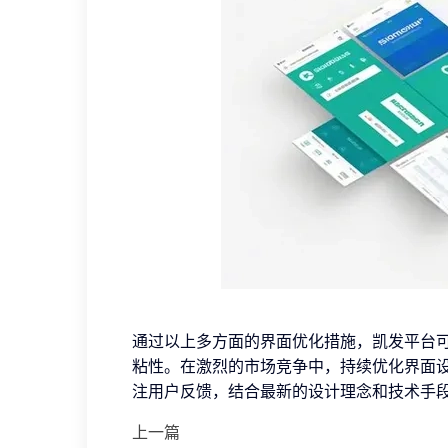
通过以上多方面的界面优化措施，凯发平台
粘性。在激烈的市场竞争中，持续优化界面
注用户反馈，结合最新的设计理念和技术手
上一篇