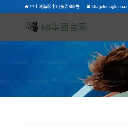
中山滨海区中山东弄869号
k8ageless@sina.c