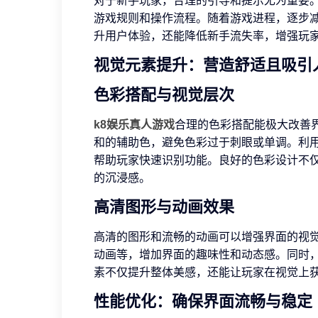
对于新手玩家，合理的引导和提示尤为重要
游戏规则和操作流程。随着游戏进程，逐步
升用户体验，还能降低新手流失率，增强玩
视觉元素提升：营造舒适且吸引
色彩搭配与视觉层次
k8娱乐真人游戏
合理的色彩搭配能极大改善
和的辅助色，避免色彩过于刺眼或单调。利
帮助玩家快速识别功能。良好的色彩设计不
的沉浸感。
高清图形与动画效果
高清的图形和流畅的动画可以增强界面的视
动画等，增加界面的趣味性和动态感。同时
素不仅提升整体美感，还能让玩家在视觉上
性能优化：确保界面流畅与稳定