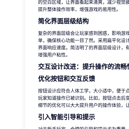
的空白区域，让界面看起来清爽，减少视觉
提升整体操作效率，增强游戏的易用性。
简化界面层级结构
复杂的界面层级会让玩家感到困惑，影响游
单，确保核心功能一目了然。采用扁平化设
界面响应速度。简洁明了的界面层级设计，
增强用户粘性。
交互设计改进：提升操作的流畅
优化按钮和交互反馈
按钮设计应符合人体工学，大小适中，便于
玩家知道操作已被识别。比如，按钮点击后
细节的优化可以大大提升用户的操作体验，
引入智能引导和提示