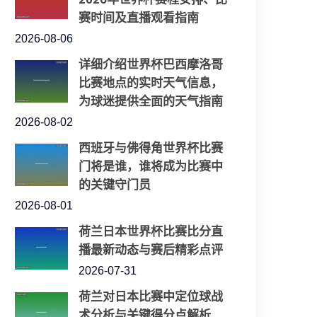
赛时间及直播观看指南
2026-08-06
详细介绍世界杯巴西摩洛哥
比赛地点的实时天气信息，
为球迷提供全面的天气指南
2026-08-02
西班牙与佛得角世界杯比赛
门将是谁，谁将成为比赛中
的关键守门员
2026-08-01
荷兰日本世界杯比赛比分直
播最新动态与赛后精彩点评
2026-07-31
荷兰对日本比赛中定位球战
术分析与关键得分点解析