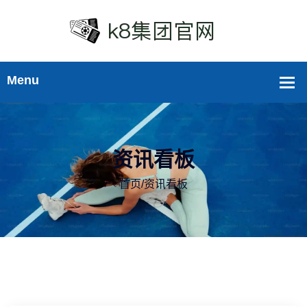
资讯看板
首页
/
资讯看板