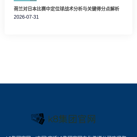
荷兰对日本比赛中定位球战术分析与关键得分点解析
2026-07-31